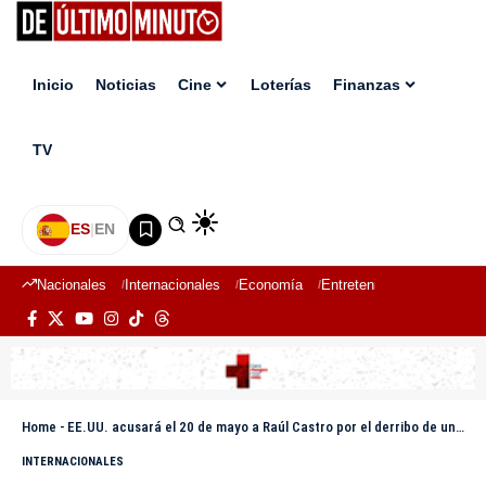
Inicio
Noticias
Cine
Loterías
Finanzas
TV
ES
|
EN
Nacionales
Internacionales
Economía
Entretenimiento
Deport
Home
-
EE.UU. acusará el 20 de mayo a Raúl Castro por el derribo de unas avionetas en 1996, según el Miami Herald
INTERNACIONALES