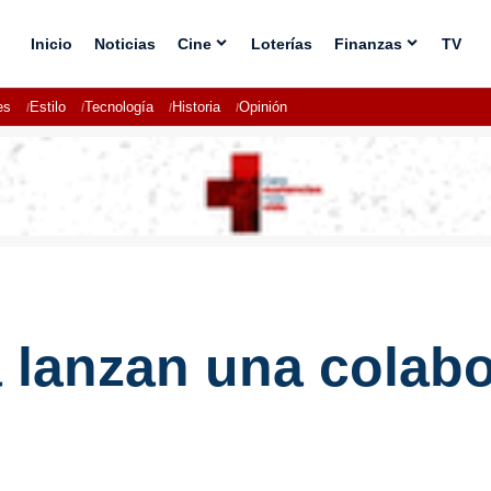
Inicio
Noticias
Cine
Loterías
Finanzas
TV
es
Estilo
Tecnología
Historia
Opinión
 lanzan una colabo