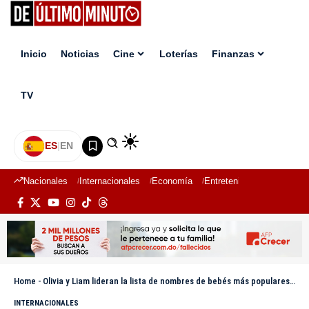
Inicio
Noticias
Cine
Loterías
Finanzas
TV
ES
|
EN
Nacionales
Internacionales
Economía
Entretenimiento
Deport
Home
-
Olivia y Liam lideran la lista de nombres de bebés más populares en Puerto Rico durante 2025
INTERNACIONALES