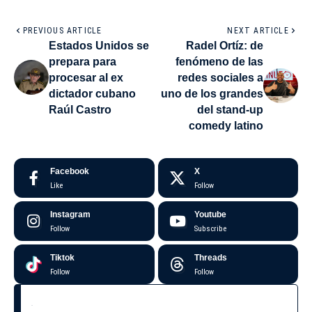
PREVIOUS ARTICLE
NEXT ARTICLE
Estados Unidos se
Radel Ortíz: de
prepara para
fenómeno de las
procesar al ex
redes sociales a
dictador cubano
uno de los grandes
Raúl Castro
del stand-up
comedy latino
Facebook
X
Like
Follow
Instagram
Youtube
Follow
Subscribe
Tiktok
Threads
Follow
Follow