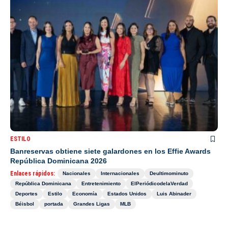
ESTILO
Banreservas obtiene siete galardones en los Effie Awards
República Dominicana 2026
Enlaces rápidos:
Nacionales
Internacionales
Deultimominuto
República Dominicana
Entretenimiento
ElPeriódicodelaVerdad
Deportes
Estilo
Economía
Estados Unidos
Luis Abinader
Béisbol
portada
Grandes Ligas
MLB