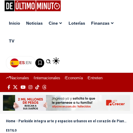
Inicio
Noticias
Cine
Loterías
Finanzas
TV
ES
|
EN
Nacionales
Internacionales
Economía
Entretenimiento
Deport
Home
-
Parkside integra arte y espacios urbanos en el corazón de Piantini
ESTILO