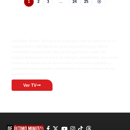
1
2
3
…
24
25
De Último Minuto TV
De Último Minuto Televisión se posiciona como un referente en la
comunicación informativa del país, destacándose por ofrecer
contenidos variados y de alta calidad que llegan a miles de
hogares dominicanos a través de múltiples plataformas. Este medio
combina la inmediatez de las noticias con análisis profundos y
programas especializados, adaptándose a las necesidades de una
audiencia diversa.
Ver TV