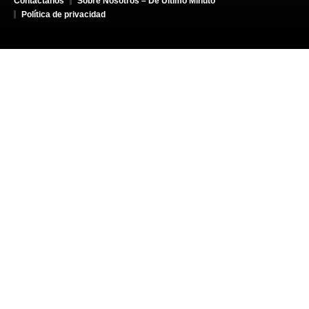
Contáctanos
Sobre Nosotros – De Último Minuto
Política de privacidad