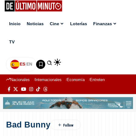
Inicio
Noticias
Cine
Loterías
Finanzas
TV
ES
|
EN
Nacionales
Internacionales
Economía
Entretenimiento
Deport
Bad Bunny