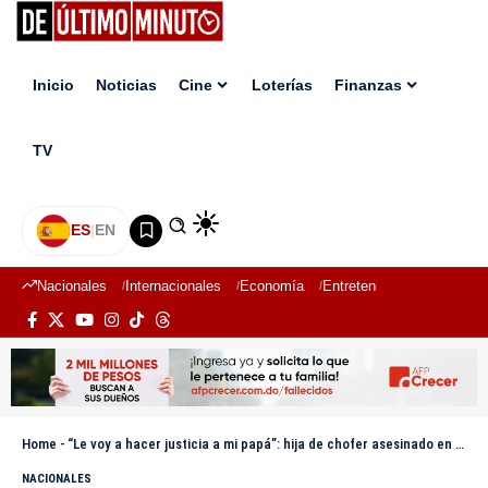
Inicio
Noticias
Cine
Loterías
Finanzas
TV
ES
|
EN
Nacionales
Internacionales
Economía
Entretenimiento
Deport
Home
-
“Le voy a hacer justicia a mi papá”: hija de chofer asesinado en Santiago dice se enteró por video viral
NACIONALES