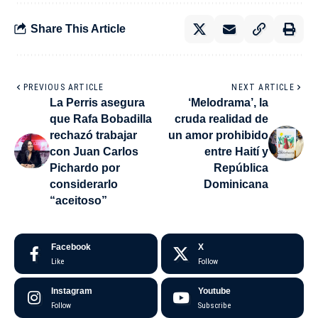
Share This Article
PREVIOUS ARTICLE
NEXT ARTICLE
La Perris asegura
‘Melodrama’, la
que Rafa Bobadilla
cruda realidad de
rechazó trabajar
un amor prohibido
con Juan Carlos
entre Haití y
Pichardo por
República
considerarlo
Dominicana
“aceitoso”
Facebook
X
Like
Follow
Instagram
Youtube
Follow
Subscribe