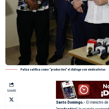
Paliza califica como “productivo” el diálogo con sindicalistas
SHARE
Santo Domingo.-
El ministro de