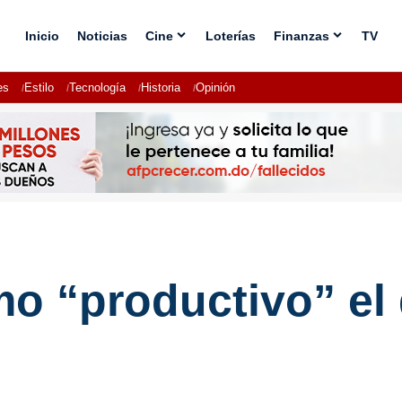
Inicio
Noticias
Cine
Loterías
Finanzas
TV
es
Estilo
Tecnología
Historia
Opinión
omo “productivo” el