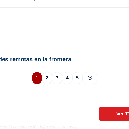
es remotas en la frontera
1
2
3
4
5
Ver T
e en la comunicación informativa del país,