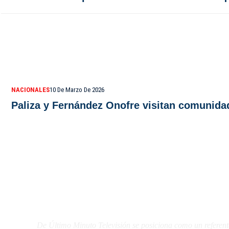
NACIONALES
10 De Marzo De 2026
Paliza y Fernández Onofre visitan comunidad
De Último Minuto TV
De Último Minuto Televisión se posiciona como un referent