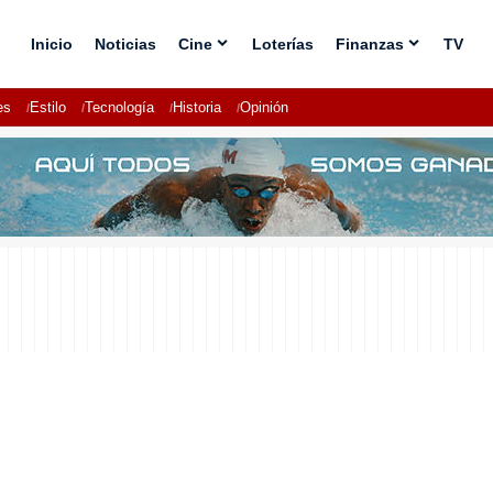
Inicio
Noticias
Cine
Loterías
Finanzas
TV
es
Estilo
Tecnología
Historia
Opinión