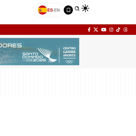
ES
|
EN