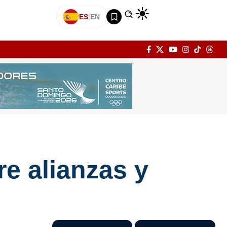
ES
|
EN
re alianzas y