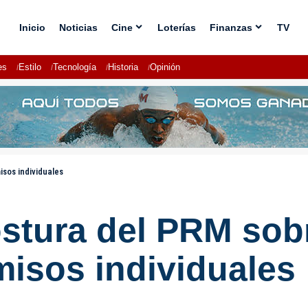
Inicio
Noticias
Cine
Loterías
Finanzas
TV
es
Estilo
Tecnología
Historia
Opinión
sos individuales
ostura del PRM sob
isos individuales