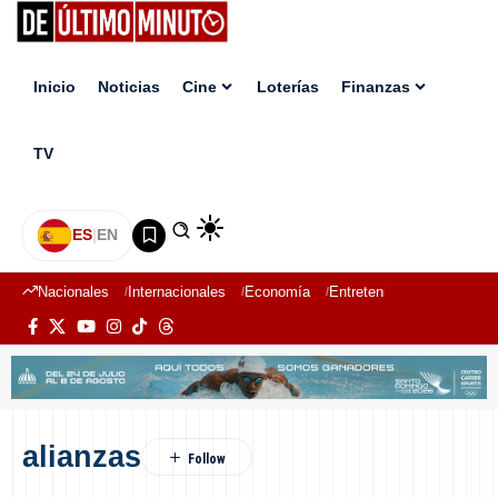
Inicio
Noticias
Cine
Loterías
Finanzas
TV
ES
|
EN
Nacionales
Internacionales
Economía
Entretenimiento
Deport
alianzas