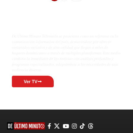
De Último Minuto TV
De Último Minuto Televisión se posiciona como un referente en la
comunicación informativa del país, destacándose por ofrecer
contenidos variados y de alta calidad que llegan a miles de
hogares dominicanos a través de múltiples plataformas. Este medio
combina la inmediatez de las noticias con análisis profundos y
programas especializados, adaptándose a las necesidades de una
audiencia diversa.
Ver TV