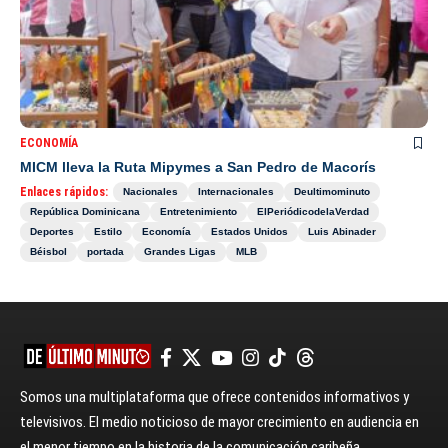
ECONOMÍA
MICM lleva la Ruta Mipymes a San Pedro de Macorís
Enlaces rápidos:
Nacionales
Internacionales
Deultimominuto
República Dominicana
Entretenimiento
ElPeriódicodelaVerdad
Deportes
Estilo
Economía
Estados Unidos
Luis Abinader
Béisbol
portada
Grandes Ligas
MLB
Somos una multiplataforma que ofrece contenidos informativos y
televisivos. El medio noticioso de mayor crecimiento en audiencia en
el menor tiempo en la historia de la comunicación caribeña.