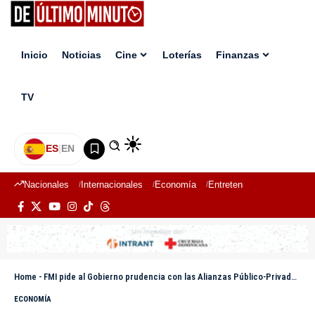
Inicio
Noticias
Cine
Loterías
Finanzas
TV
ES
|
EN
Nacionales
Internacionales
Economía
Entretenimiento
Deport
Home
-
FMI pide al Gobierno prudencia con las Alianzas Público-Privadas en proyectos estratégicos
ECONOMÍA