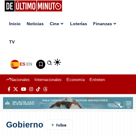
Inicio
Noticias
Cine
Loterías
Finanzas
TV
ES
|
EN
Nacionales
Internacionales
Economía
Entretenimiento
Deport
Gobierno