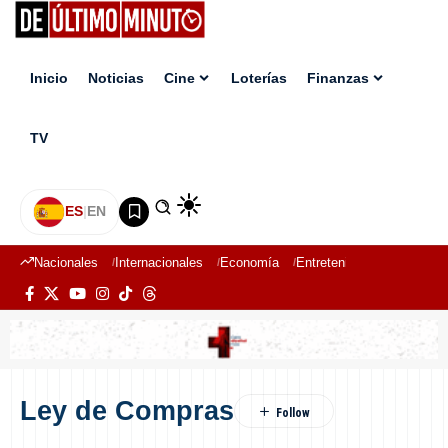
Inicio
Noticias
Cine
Loterías
Finanzas
TV
ES
|
EN
Nacionales
Internacionales
Economía
Entretenimiento
Deport
Ley de Compras