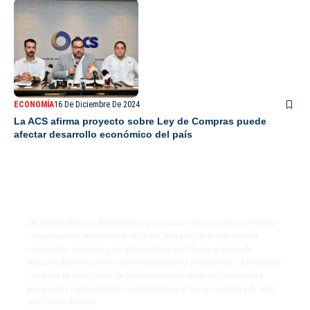
ECONOMÍA
16 De Diciembre De 2024
La ACS afirma proyecto sobre Ley de Compras puede
afectar desarrollo económico del país
De Último Minuto TV
De Último Minuto Televisión se posiciona como un referente en la
comunicación informativa del país, destacándose por ofrecer
contenidos variados y de alta calidad que llegan a miles de
hogares dominicanos a través de múltiples plataformas. Este medio
combina la inmediatez de las noticias con análisis profundos y
programas especializados, adaptándose a las necesidades de una
audiencia diversa.