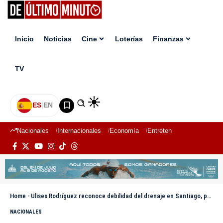
Inicio
Noticias
Cine
Loterías
Finanzas
TV
ES
|
EN
Nacionales
Internacionales
Economía
Entretenimiento
Deport
Home
-
Ulises Rodríguez reconoce debilidad del drenaje en Santiago, pero asegura respuesta activa ante lluvias
NACIONALES