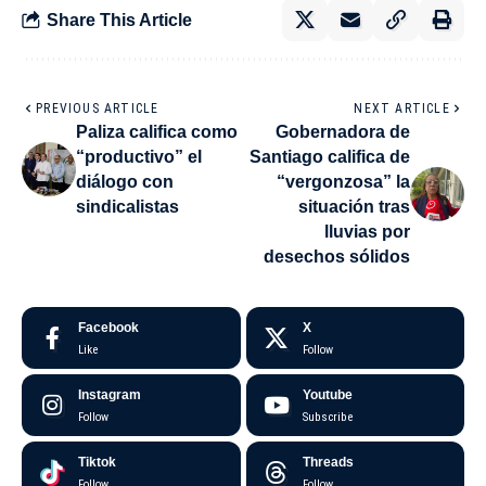
Share This Article
PREVIOUS ARTICLE
NEXT ARTICLE
Paliza califica como
Gobernadora de
“productivo” el
Santiago califica de
diálogo con
“vergonzosa” la
sindicalistas
situación tras
lluvias por
desechos sólidos
Facebook
X
Like
Follow
Instagram
Youtube
Follow
Subscribe
Tiktok
Threads
Follow
Follow