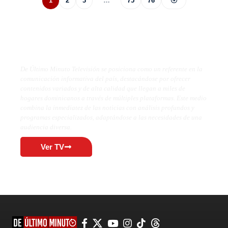
1
2
3
…
75
76
De Último Minuto TV
De Último Minuto Televisión se posiciona como un referente en la
comunicación informativa del país, destacándose por ofrecer
contenidos variados y de alta calidad que llegan a miles de
hogares dominicanos a través de múltiples plataformas. Este medio
combina la inmediatez de las noticias con análisis profundos y
programas especializados, adaptándose a las necesidades de una
audiencia diversa.
Ver TV