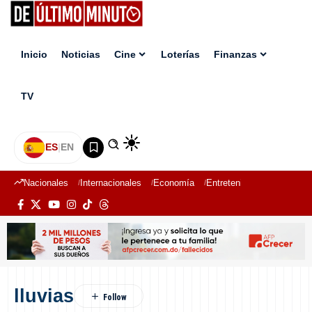
Inicio
Noticias
Cine
Loterías
Finanzas
TV
ES
|
EN
Nacionales
Internacionales
Economía
Entretenimiento
Deport
lluvias