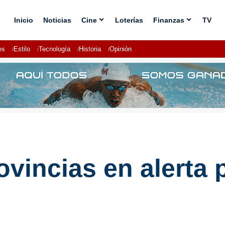
Inicio
Noticias
Cine
Loterías
Finanzas
TV
es
Estilo
Tecnología
Historia
Opinión
vincias en alerta p