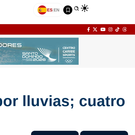
ES
|
EN
or lluvias; cuatro