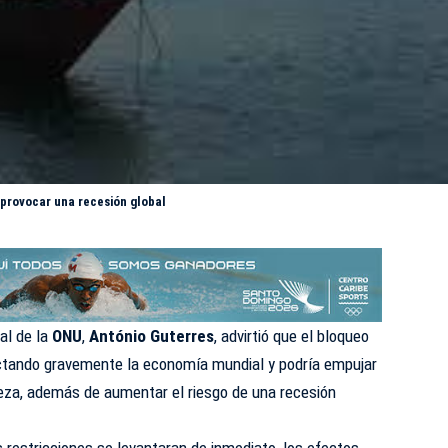
provocar una recesión global
ral de la
ONU
,
António Guterres
, advirtió que el bloqueo
ctando gravemente la economía mundial y podría empujar
reza, además de aumentar el riesgo de una recesión
as restricciones se levantaran de inmediato, los efectos