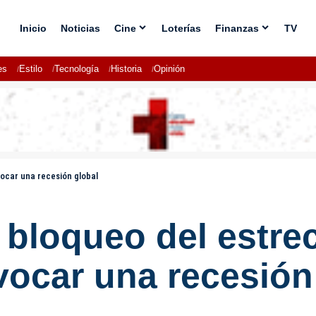
Inicio
Noticias
Cine
Loterías
Finanzas
TV
es
Estilo
Tecnología
Historia
Opinión
ocar una recesión global
 bloqueo del estr
ocar una recesión