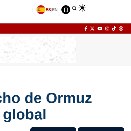
ES
|
EN
echo de Ormuz
 global