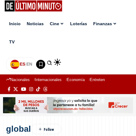
Inicio
Noticias
Cine
Loterías
Finanzas
TV
ES
|
EN
Nacionales
Internacionales
Economía
Entretenimiento
Deport
global