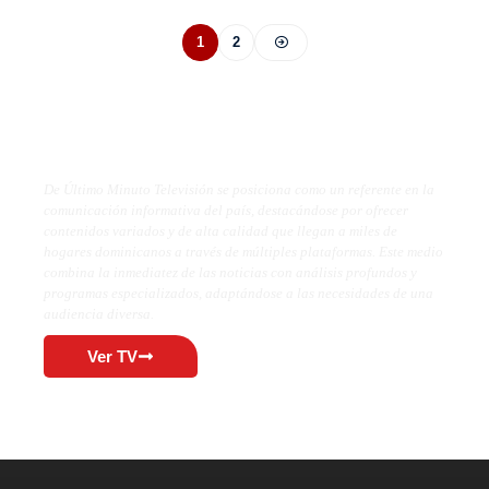
1
2
De Último Minuto TV
De Último Minuto Televisión se posiciona como un referente en la
comunicación informativa del país, destacándose por ofrecer
contenidos variados y de alta calidad que llegan a miles de
hogares dominicanos a través de múltiples plataformas. Este medio
combina la inmediatez de las noticias con análisis profundos y
programas especializados, adaptándose a las necesidades de una
audiencia diversa.
Ver TV