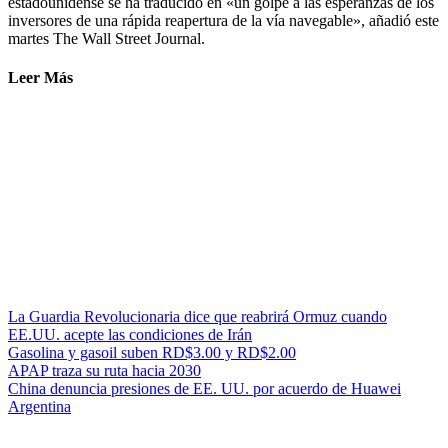
estadounidense se ha traducido en «un golpe a las esperanzas de los
inversores de una rápida reapertura de la vía navegable», añadió este
martes The Wall Street Journal.
Leer Más
La Guardia Revolucionaria dice que reabrirá Ormuz cuando
EE.UU. acepte las condiciones de Irán
Gasolina y gasoil suben RD$3.00 y RD$2.00
APAP traza su ruta hacia 2030
China denuncia presiones de EE. UU. por acuerdo de Huawei
Argentina