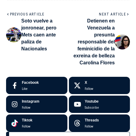
PREVIOUS ARTICLE
NEXT ARTICLE
Soto vuelve a
Detienen en
jonronear, pero
Venezuela a
Mets caen ante
presunta
paliza de
responsable del
Nacionales
feminicidio de la
exreina de belleza
Carolina Flores
Facebook
X
Like
Follow
Instagram
Youtube
Follow
Subscribe
Tiktok
Threads
Follow
Follow