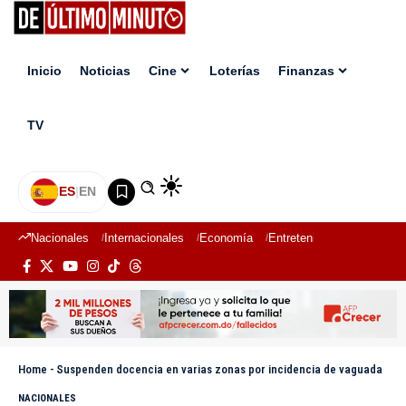
Inicio
Noticias
Cine
Loterías
Finanzas
TV
ES
|
EN
Nacionales
Internacionales
Economía
Entretenimiento
Deport
Home
-
Suspenden docencia en varias zonas por incidencia de vaguada
NACIONALES