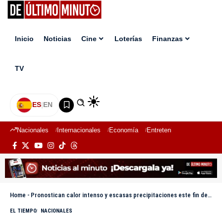
Inicio
Noticias
Cine
Loterías
Finanzas
TV
ES
|
EN
Nacionales
Internacionales
Economía
Entretenimiento
Deport
Home
-
Pronostican calor intenso y escasas precipitaciones este fin de semana
EL TIEMPO
NACIONALES