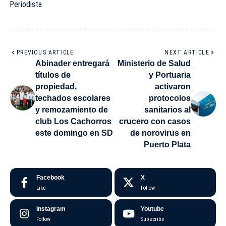
Periodista
PREVIOUS ARTICLE
NEXT ARTICLE
Abinader entregará
Ministerio de Salud
títulos de
y Portuaria
propiedad,
activaron
techados escolares
protocolos
y remozamiento de
sanitarios al
club Los Cachorros
crucero con casos
este domingo en SD
de norovirus en
Puerto Plata
Facebook
X
Like
Follow
Instagram
Youtube
Follow
Subscribe