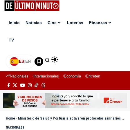
Inicio
Noticias
Cine
Loterías
Finanzas
TV
ES
|
EN
Nacionales
Internacionales
Economía
Entretenimiento
Deport
Home
-
Ministerio de Salud y Portuaria activaron protocolos sanitarios al crucero con casos de norovirus en Puerto Plata
NACIONALES