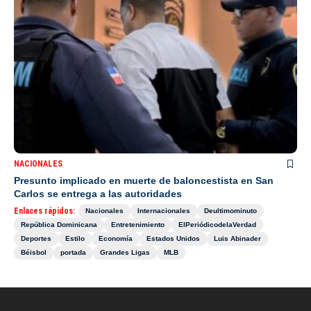
NACIONALES
Presunto implicado en muerte de baloncestista en San
Carlos se entrega a las autoridades
Enlaces rápidos:
Nacionales
Internacionales
Deultimominuto
República Dominicana
Entretenimiento
ElPeriódicodelaVerdad
Deportes
Estilo
Economía
Estados Unidos
Luis Abinader
Béisbol
portada
Grandes Ligas
MLB