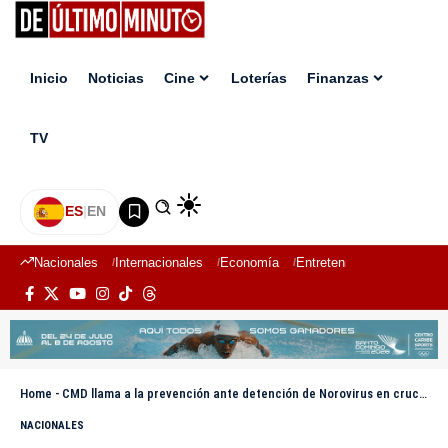
Inicio
Noticias
Cine
Loterías
Finanzas
TV
ES
|
EN
Nacionales
Internacionales
Economía
Entretenimiento
Deport
Home
-
CMD llama a la prevención ante detención de Norovirus en crucero
NACIONALES