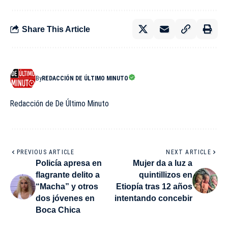
Share This Article
By
REDACCIÓN DE ÚLTIMO MINUTO
Redacción de De Último Minuto
PREVIOUS ARTICLE
NEXT ARTICLE
Policía apresa en
Mujer da a luz a
flagrante delito a
quintillizos en
“Macha” y otros
Etiopía tras 12 años
dos jóvenes en
intentando concebir
Boca Chica