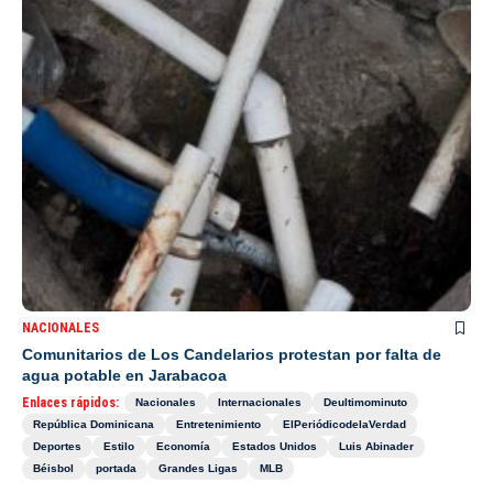
NACIONALES
Comunitarios de Los Candelarios protestan por falta de
agua potable en Jarabacoa
Enlaces rápidos:
Nacionales
Internacionales
Deultimominuto
República Dominicana
Entretenimiento
ElPeriódicodelaVerdad
Deportes
Estilo
Economía
Estados Unidos
Luis Abinader
Béisbol
portada
Grandes Ligas
MLB