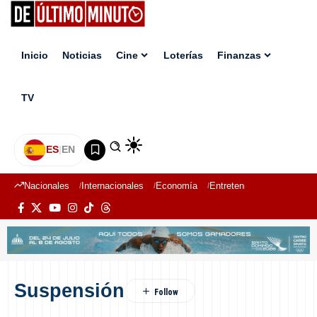
Inicio
Noticias
Cine
Loterías
Finanzas
TV
ES
|
EN
Nacionales
Internacionales
Economía
Entretenimiento
Deport
Suspensión