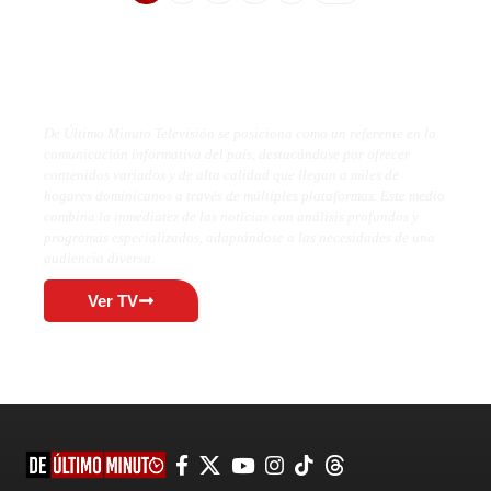
De Último Minuto TV
De Último Minuto Televisión se posiciona como un referente en la
comunicación informativa del país, destacándose por ofrecer
contenidos variados y de alta calidad que llegan a miles de
hogares dominicanos a través de múltiples plataformas. Este medio
combina la inmediatez de las noticias con análisis profundos y
programas especializados, adaptándose a las necesidades de una
audiencia diversa.
Ver TV