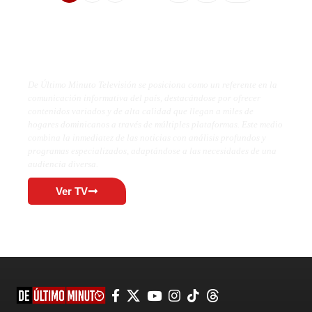
De Último Minuto TV
De Último Minuto Televisión se posiciona como un referente en la
comunicación informativa del país, destacándose por ofrecer
contenidos variados y de alta calidad que llegan a miles de
hogares dominicanos a través de múltiples plataformas. Este medio
combina la inmediatez de las noticias con análisis profundos y
programas especializados, adaptándose a las necesidades de una
audiencia diversa.
Ver TV