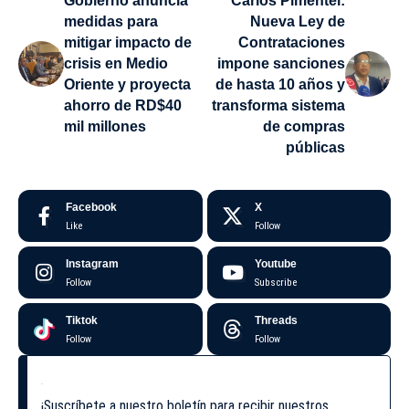
Gobierno anuncia
Carlos Pimentel:
medidas para
Nueva Ley de
mitigar impacto de
Contrataciones
crisis en Medio
impone sanciones
Oriente y proyecta
de hasta 10 años y
ahorro de RD$40
transforma sistema
mil millones
de compras
públicas
Facebook
X
Like
Follow
Instagram
Youtube
Follow
Subscribe
Tiktok
Threads
Follow
Follow
¡Suscríbete a nuestro boletín para recibir nuestros