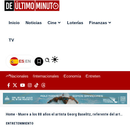
Inicio
Noticias
Cine
Loterías
Finanzas
TV
ES
|
EN
Nacionales
Internacionales
Economía
Entretenimiento
Deport
Home
-
Muere a los 88 años el artista Georg Baselitz, referente del arte contemporáneo alemán
ENTRETENIMIENTO