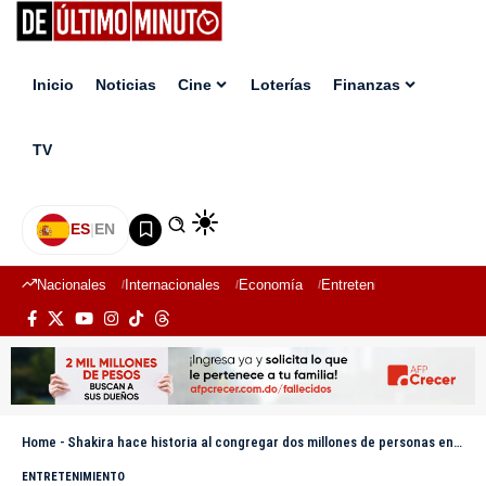
Inicio
Noticias
Cine
Loterías
Finanzas
TV
ES
|
EN
Nacionales
Internacionales
Economía
Entretenimiento
Deport
Home
-
Shakira hace historia al congregar dos millones de personas en su concierto en Copacabana
ENTRETENIMIENTO