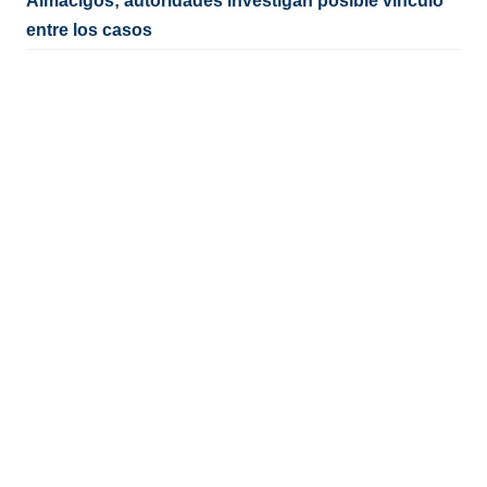
Almácigos; autoridades investigan posible vínculo
entre los casos