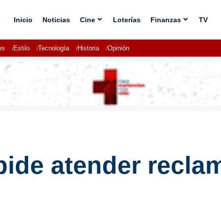
Inicio
Noticias
Cine
Loterías
Finanzas
TV
es
Estilo
Tecnología
Historia
Opinión
pide atender recla