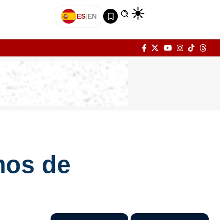
ES
|
EN
mos de