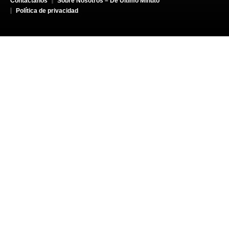
Contáctanos
Sobre Nosotros – De Último Minuto
Política de privacidad