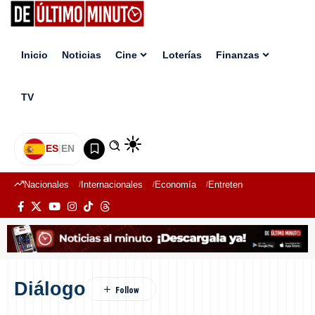
Inicio
Noticias
Cine
Loterías
Finanzas
TV
ES
|
EN
Nacionales
Internacionales
Economía
Entretenimiento
Deport
Diálogo