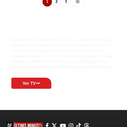
1
2
3
De Último Minuto TV
De Último Minuto Televisión se posiciona como un referente en la
comunicación informativa del país, destacándose por ofrecer
contenidos variados y de alta calidad que llegan a miles de
hogares dominicanos a través de múltiples plataformas. Este medio
combina la inmediatez de las noticias con análisis profundos y
programas especializados, adaptándose a las necesidades de una
audiencia diversa.
Ver TV