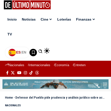
Inicio
Noticias
Cine
Loterías
Finanzas
TV
ES
|
EN
Nacionales
Internacionales
Economía
Entretenimiento
Deport
Home
-
Defensor del Pueblo pide prudencia y análisis jurídico sobre acuerdo anunciado por Cancillería
NACIONALES