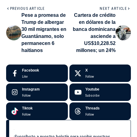
PREVIOUS ARTICLE
NEXT ARTICLE
Pese a promesa de
Cartera de crédito
Trump de albergar
en dólares de la
30 mil migrantes en
banca dominicana
Guantánamo, solo
asciende a
permanecen 6
US$10,228.52
haitianos
millones; un 24%
Facebook
X
Like
Follow
Instagram
Youtube
Follow
Subscribe
Tiktok
Threads
Follow
Follow
¡Suscríbete a nuestro boletín para recibir nuestros