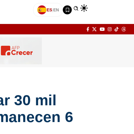
ES
|
EN
r 30 mil
rmanecen 6