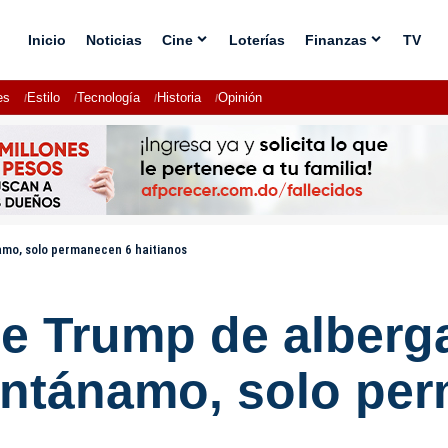
Inicio
Noticias
Cine
Loterías
Finanzas
TV
es
Estilo
Tecnología
Historia
Opinión
amo, solo permanecen 6 haitianos
e Trump de alberga
antánamo, solo pe