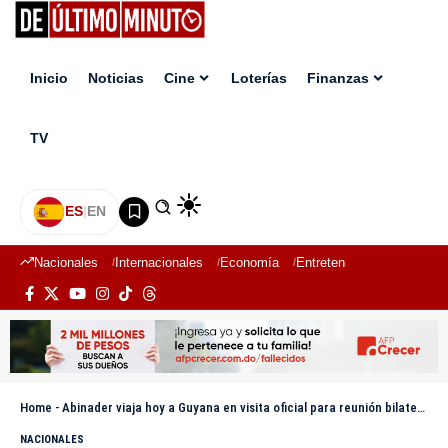
Inicio
Noticias
Cine
Loterías
Finanzas
TV
ES
|
EN
Nacionales
Internacionales
Economía
Entretenimiento
Deport
Home
-
Abinader viaja hoy a Guyana en visita oficial para reunión bilateral con el mandatario Irfaan Ali
NACIONALES