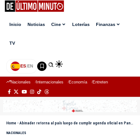
Inicio
Noticias
Cine
Loterías
Finanzas
TV
ES
|
EN
Nacionales
Internacionales
Economía
Entretenimiento
Deport
Home
-
Abinader retorna al país luego de cumplir agenda oficial en Panamá y Guyana
NACIONALES