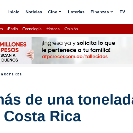
Inicio
Noticias
Cine
Loterías
Finanzas
TV
es
Estilo
Tecnología
Historia
Opinión
 a Costa Rica
ás de una tonelad
a Costa Rica