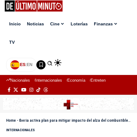
Inicio
Noticias
Cine
Loterías
Finanzas
TV
ES
|
EN
Nacionales
Internacionales
Economía
Entretenimiento
Deport
Home
-
Iberia activa plan para mitigar impacto del alza del combustible en los billetes
INTERNACIONALES