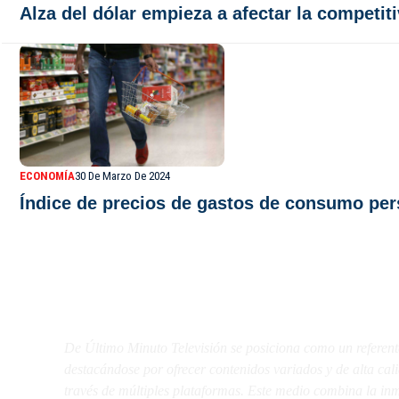
Alza del dólar empieza a afectar la competit
ECONOMÍA
30 De Marzo De 2024
Índice de precios de gastos de consumo pers
De Último Minuto TV
De Último Minuto Televisión se posiciona como un referent
destacándose por ofrecer contenidos variados y de alta ca
través de múltiples plataformas. Este medio combina la inme