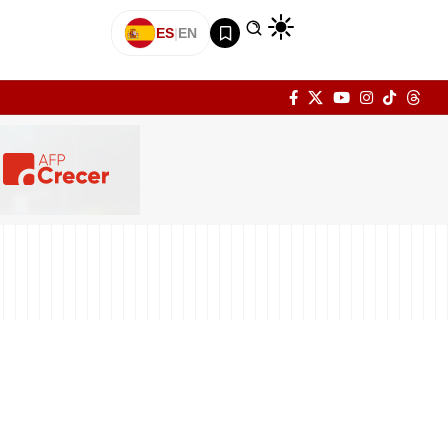
ES
|
EN