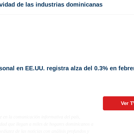
ividad de las industrias dominicanas
onal en EE.UU. registra alza del 0.3% en febre
Ver T
e en la comunicación informativa del país,
lidad que llegan a miles de hogares dominicanos a
diatez de las noticias con análisis profundos y