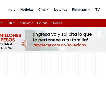
Inicio
Noticias
Cine
Loterías
Finanzas
TV
es
Estilo
Tecnología
Historia
Opinión