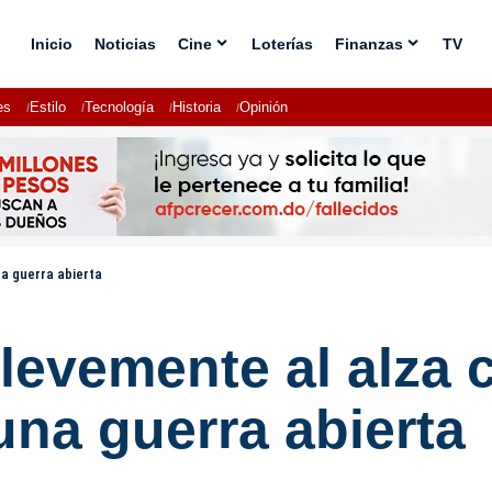
Inicio
Noticias
Cine
Loterías
Finanzas
TV
es
Estilo
Tecnología
Historia
Opinión
na guerra abierta
s levemente al alza
una guerra abierta