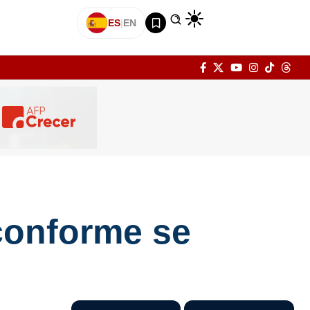
ES
|
EN
 conforme se