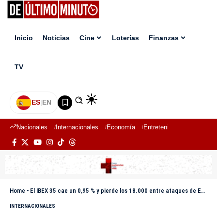
Inicio
Noticias
Cine
Loterías
Finanzas
TV
ES
|
EN
Nacionales
Internacionales
Economía
Entretenimiento
Deport
Home
-
El IBEX 35 cae un 0,95 % y pierde los 18.000 entre ataques de EE.UU. e Irán en Ormuz
INTERNACIONALES