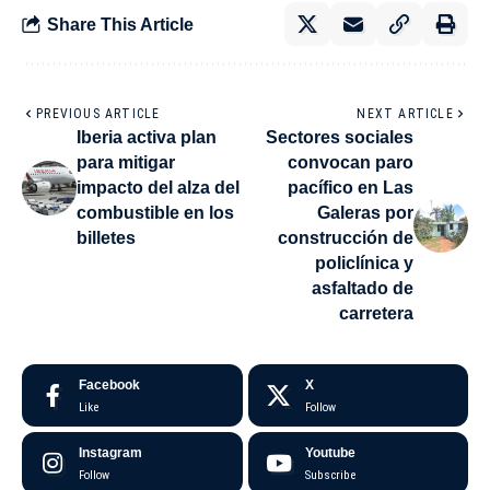
Share This Article
PREVIOUS ARTICLE
NEXT ARTICLE
Iberia activa plan
Sectores sociales
para mitigar
convocan paro
impacto del alza del
pacífico en Las
combustible en los
Galeras por
billetes
construcción de
policlínica y
asfaltado de
carretera
Facebook
X
Like
Follow
Instagram
Youtube
Follow
Subscribe