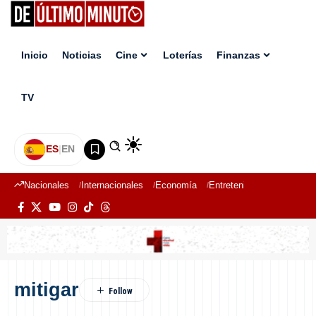
Inicio
Noticias
Cine
Loterías
Finanzas
TV
ES
|
EN
Nacionales
Internacionales
Economía
Entretenimiento
Deport
mitigar