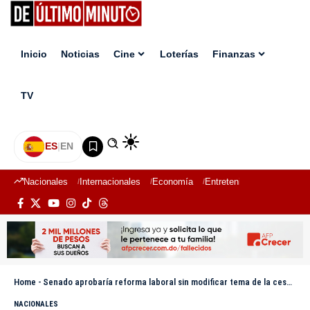
Inicio
Noticias
Cine
Loterías
Finanzas
TV
ES
|
EN
Nacionales
Internacionales
Economía
Entretenimiento
Deport
Home
-
Senado aprobaría reforma laboral sin modificar tema de la cesantía
NACIONALES