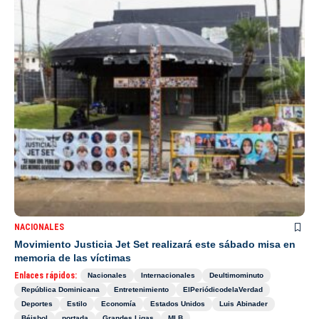
NACIONALES
Movimiento Justicia Jet Set realizará este sábado misa en
memoria de las víctimas
Enlaces rápidos:
Nacionales
Internacionales
Deultimominuto
República Dominicana
Entretenimiento
ElPeriódicodelaVerdad
Deportes
Estilo
Economía
Estados Unidos
Luis Abinader
Béisbol
portada
Grandes Ligas
MLB