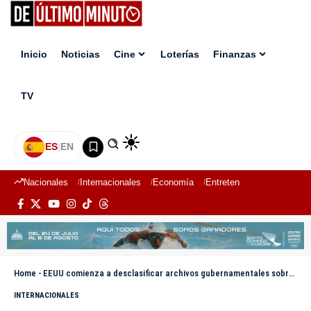
Inicio
Noticias
Cine
Loterías
Finanzas
TV
ES
|
EN
Nacionales
Internacionales
Economía
Entretenimiento
Deport
Home
-
EEUU comienza a desclasificar archivos gubernamentales sobre Ovnis y vida extraterrestre
INTERNACIONALES