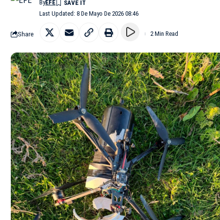
By
EFE
Last Updated: 8 De Mayo De 2026 08:46
Share
2 Min Read