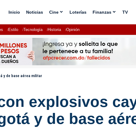
Inicio
Noticias
Cine
Loterías
Finanzas
TV
es
Estilo
Tecnología
Historia
Opinión
 y de base aérea militar
con explosivos cay
otá y de base aére