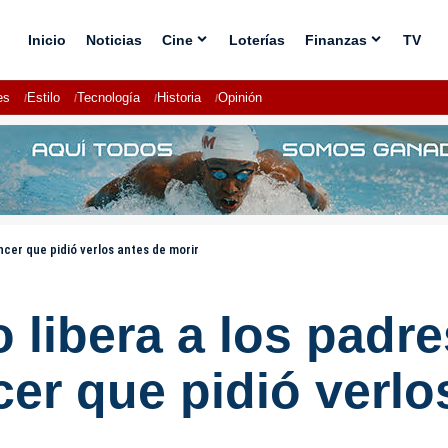
Inicio
Noticias
Cine
Loterías
Finanzas
TV
es
Estilo
Tecnología
Historia
Opinión
ncer que pidió verlos antes de morir
o libera a los pad
er que pidió verlo