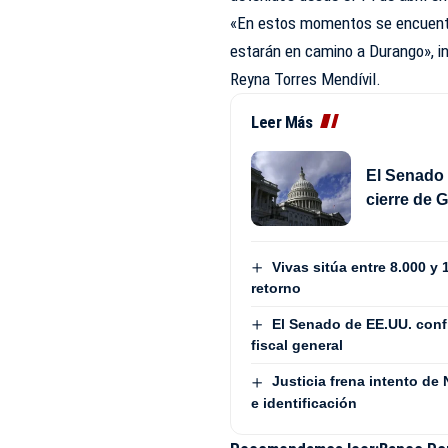
«En estos momentos se encuentra
estarán en camino a Durango», i
Reyna Torres Mendívil.
Leer Más
El Senado 
cierre de 
Vivas sitúa entre 8.000 y
retorno
El Senado de EE.UU. con
fiscal general
Justicia frena intento de
e identificación