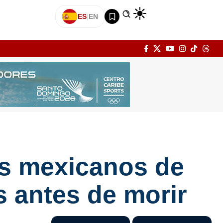
ES
|
EN
res mexicanos de
s antes de morir