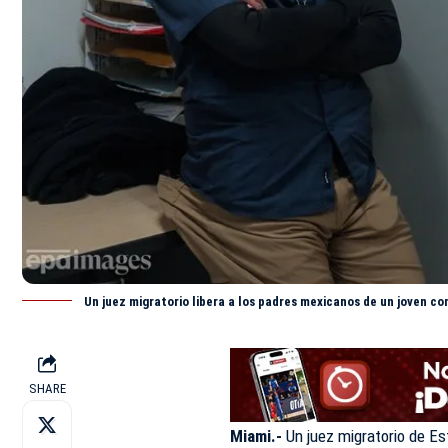
Un juez migratorio libera a los padres mexicanos de un joven co
SHARE
Miami.-
Un juez migratorio de Es