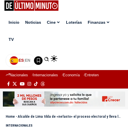
Inicio
Noticias
Cine
Loterías
Finanzas
TV
ES
|
EN
Nacionales
Internacionales
Economía
Entretenimiento
Deport
Home
-
Alcalde de Lima tilda de «nefasto» el proceso electoral y lleva los comicios a tribunales
INTERNACIONALES