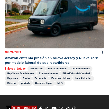
NUEVA YORK
Amazon enfrenta presión en Nueva Jersey y Nueva York
por modelo laboral de sus repartidores
Enlaces rápidos:
Nacionales
Internacionales
Deultimominuto
República Dominicana
Entretenimiento
ElPeriódicodelaVerdad
Deportes
Estilo
Economía
Estados Unidos
Luis Abinader
Béisbol
portada
Grandes Ligas
MLB