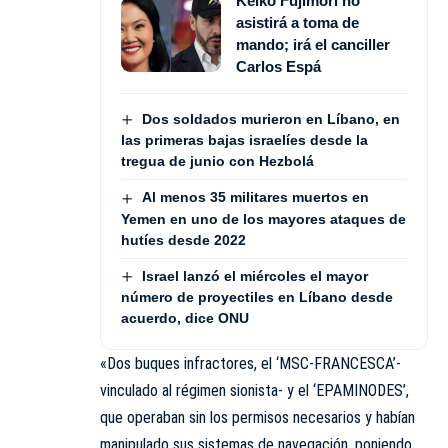
Keiko Fujimori no
asistirá a toma de
mando; irá el canciller
Carlos Espá
Dos soldados murieron en Líbano, en
las primeras bajas israelíes desde la
tregua de junio con Hezbolá
Al menos 35 militares muertos en
Yemen en uno de los mayores ataques de
hutíes desde 2022
Israel lanzó el miércoles el mayor
número de proyectiles en Líbano desde
acuerdo, dice ONU
«Dos buques infractores, el ‘MSC-FRANCESCA’-
vinculado al régimen sionista- y el ‘EPAMINODES’,
que operaban sin los permisos necesarios y habían
manipulado sus sistemas de navegación, poniendo