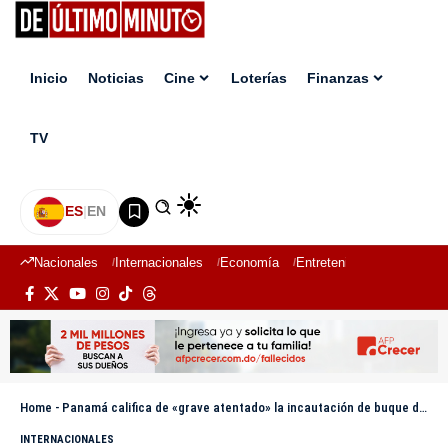
Inicio
Noticias
Cine
Loterías
Finanzas
TV
ES
|
EN
Nacionales
Internacionales
Economía
Entretenimiento
Deport
Home
-
Panamá califica de «grave atentado» la incautación de buque de bandera panameña por Irán
INTERNACIONALES