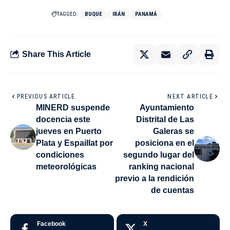
TAGGED:
BUQUE
IRÁN
PANAMÁ
Share This Article
PREVIOUS ARTICLE
NEXT ARTICLE
MINERD suspende
Ayuntamiento
docencia este
Distrital de Las
jueves en Puerto
Galeras se
Plata y Espaillat por
posiciona en el
condiciones
segundo lugar del
meteorológicas
ranking nacional
previo a la rendición
de cuentas
Facebook
X