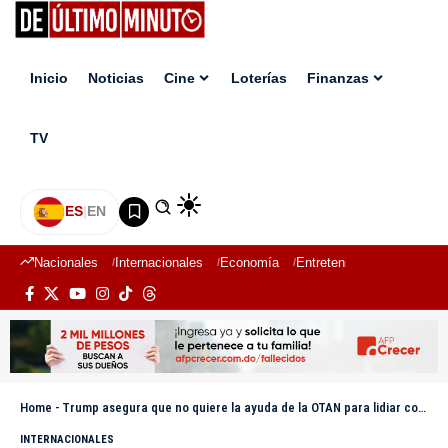
Inicio
Noticias
Cine
Loterías
Finanzas
TV
ES
|
EN
Nacionales
Internacionales
Economía
Entretenimiento
Deport
Home
-
Trump asegura que no quiere la ayuda de la OTAN para lidiar con Irán: «No los necesitamos»
INTERNACIONALES