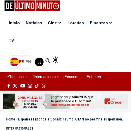
Inicio
Noticias
Cine
Loterías
Finanzas
TV
ES
|
EN
Nacionales
Internacionales
Economía
Entretenimiento
Deport
Home
-
España responde a Donald Trump: OTAN no permite suspensiones
INTERNACIONALES