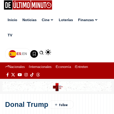
Inicio
Noticias
Cine
Loterías
Finanzas
TV
ES
|
EN
Nacionales
Internacionales
Economía
Entretenimiento
Deport
Donal Trump