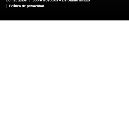
Contáctanos
Sobre Nosotros – De Último Minuto
Política de privacidad