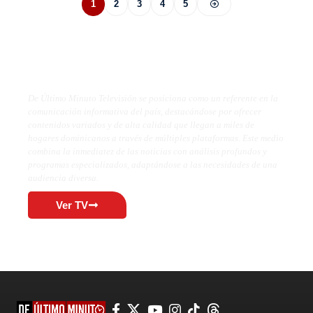
1
2
3
4
5
De Último Minuto TV
De Último Minuto Televisión se posiciona como un referente en la
comunicación informativa del país, destacándose por ofrecer
contenidos variados y de alta calidad que llegan a miles de
hogares dominicanos a través de múltiples plataformas. Este medio
combina la inmediatez de las noticias con análisis profundos y
programas especializados, adaptándose a las necesidades de una
audiencia diversa.
Ver TV