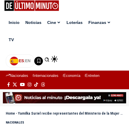
Inicio
Noticias
Cine
Loterías
Finanzas
TV
ES
|
EN
Nacionales
Internacionales
Economía
Entretenimiento
Deport
Home
-
Yamilka Suriel recibe representantes del Ministerio de la Mujer y Educación para acuerdo en Jarabacoa
NACIONALES