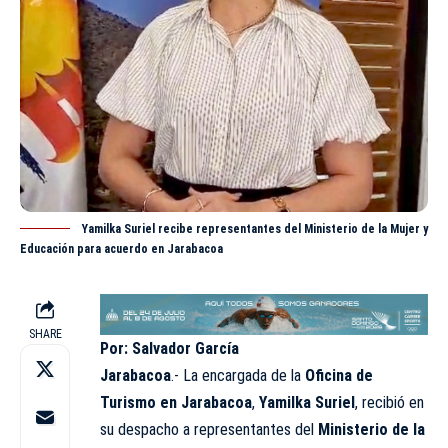
Yamilka Suriel recibe representantes del Ministerio de la Mujer y
Educación para acuerdo en Jarabacoa
SHARE
Por: Salvador García
Jarabacoa
.- La encargada de la
Oficina de
Turismo en Jarabacoa
,
Yamilka Suriel
, recibió en
su despacho a representantes del
Ministerio de la