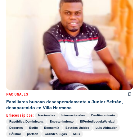
NACIONALES
Familiares buscan desesperadamente a Junior Beltrán,
desaparecido en Villa Hermosa
Enlaces rápidos:
Nacionales
Internacionales
Deultimominuto
República Dominicana
Entretenimiento
ElPeriódicodelaVerdad
Deportes
Estilo
Economía
Estados Unidos
Luis Abinader
Béisbol
portada
Grandes Ligas
MLB