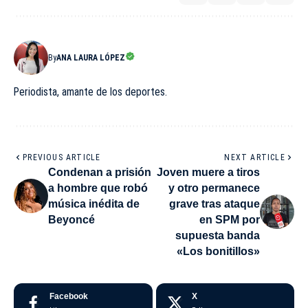
By
ANA LAURA LÓPEZ
Periodista, amante de los deportes.
PREVIOUS ARTICLE
NEXT ARTICLE
Condenan a prisión
Joven muere a tiros
a hombre que robó
y otro permanece
música inédita de
grave tras ataque
Beyoncé
en SPM por
supuesta banda
«Los bonitillos»
Facebook
X