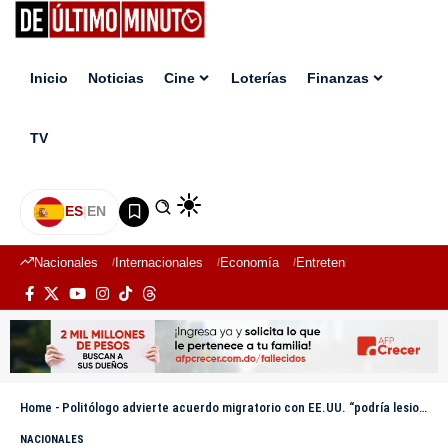
Inicio
Noticias
Cine
Loterías
Finanzas
TV
ES
|
EN
Nacionales
Internacionales
Economía
Entretenimiento
Deport
Home
-
Politólogo advierte acuerdo migratorio con EE.UU. “podría lesionar la soberanía dominicana”
NACIONALES